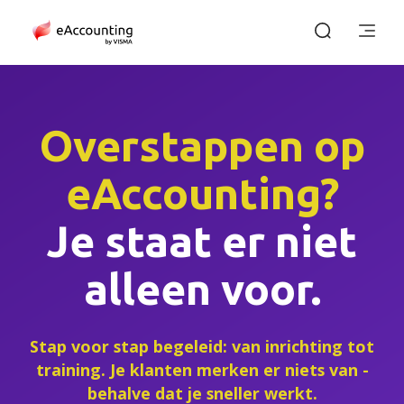
Overstappen op
eAccounting?
Je staat er niet
alleen voor.
Stap voor stap begeleid: van inrichting tot
training. Je klanten merken er niets van -
behalve dat je sneller werkt.