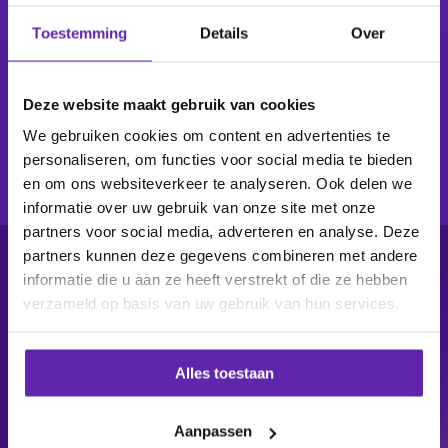
Toestemming
Details
Over
Een gefaseerd plan, projectbegeleiding en
training per team.
Bespreek jouw situatie met een
Deze website maakt gebruik van cookies
specialist
We gebruiken cookies om content en advertenties te
personaliseren, om functies voor social media te bieden
en om ons websiteverkeer te analyseren. Ook delen we
informatie over uw gebruik van onze site met onze
partners voor social media, adverteren en analyse. Deze
partners kunnen deze gegevens combineren met andere
informatie die u aan ze heeft verstrekt of die ze hebben
Begin met een gesprek.
verzameld op basis van uw gebruik van hun services.
Meer niet.
Alles toestaan
Je hoeft vandaag niets te beslissen.
Het
intakegesprek is gratis, duurt 30 minuten
Aanpassen
en verplicht je tot niets. Je houdt er hoe dan