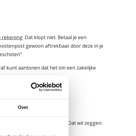
e rekening
. Dat klopt niet. Betaal je een
e kostenpost gewoon aftrekbaar door deze in je
geschoten".
eraf kunt aantonen dat het om een zakelijke
eld liggen
Over
 btw-correctie door te voeren. Dat wil zeggen: