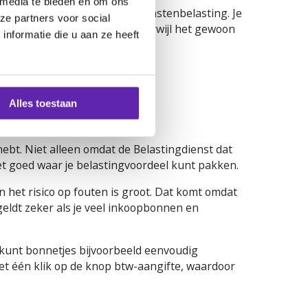
 media te bieden en om ons
pgevoerd in je aangifte inkomstenbelasting. Je
ze partners voor social
ers zien dit over het hoofd, terwijl het gewoon
nformatie die u aan ze heeft
Alles toestaan
dpakket
ebt. Niet alleen omdat de Belastingdienst dat
niet goed waar je belastingvoordeel kunt pakken.
en het risico op fouten is groot. Dat komt omdat
t geldt zeker als je veel inkoopbonnen en
 kunt bonnetjes bijvoorbeeld eenvoudig
et één klik op de knop btw-aangifte, waardoor