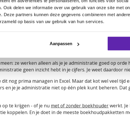
ent en advertenties te personaliseren, om functies voor social
erugbetaalde btw vervolgens wél als kostenpost mag worden o
. Ook delen we informatie over uw gebruik van onze site met on
t gedeeltelijk terug via je inkomstenbelasting. Veel ondernem
e. Deze partners kunnen deze gegevens combineren met andere i
erzameld op basis van uw gebruik van hun services.
Aanpassen
n? Verruil Excel dan voor een boekhou
n: ze werken alleen als je je administratie goed op orde h
inistratie geen inzicht hebt in je cijfers. Je weet daardoor 
 dit nog prima managen in Excel. Maar dat kot wel veel tijd 
jfers en je je administratie niet op één plek kunt beheren. Da
op te krijgen - of je nu
met of zonder boekhouder
werkt. Je
ctie koppelen. En je doet in de meeste boekhoudpakketten m