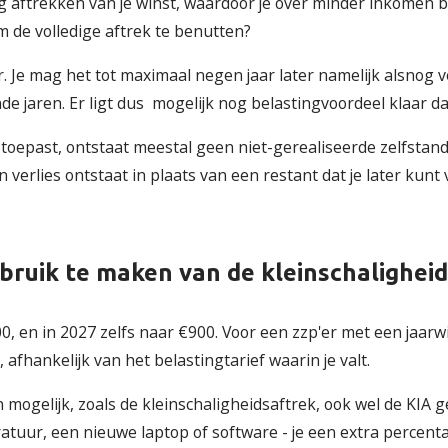
g aftrekken van je winst, waardoor je over minder inkomen be
m de volledige aftrek te benutten?
. Je mag het tot maximaal negen jaar later namelijk alsnog 
e jaren. Er ligt dus mogelijk nog belastingvoordeel klaar da
ek toepast, ontstaat meestal geen niet-gerealiseerde zelfstan
 verlies ontstaat in plaats van een restant dat je later kunt
gebruik te maken van de kleinschalighei
0, en in 2027 zelfs naar €900. Voor een zzp'er met een jaarw
afhankelijk van het belastingtarief waarin je valt.
n mogelijk, zoals de kleinschaligheidsaftrek, ook wel de KIA 
ratuur, een nieuwe laptop of software - je een extra percent