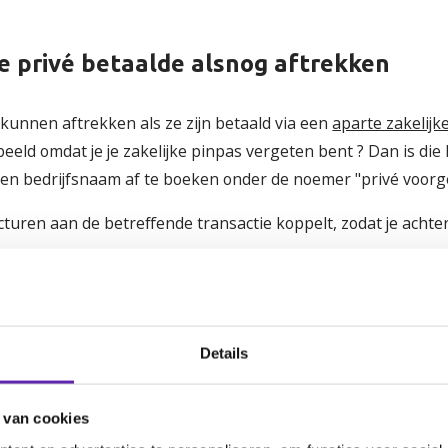
 je privé betaalde alsnog aftrekken
kunnen aftrekken als ze zijn betaald via een
aparte zakelijk
beeld omdat je je zakelijke pinpas vergeten bent ? Dan is di
gen bedrijfsnaam af te boeken onder de noemer "privé voor
cturen aan de betreffende transactie koppelt, zodat je acht
k ook privé? Dan laat je waarschijnlijk g
Details
itten, dan ben je verplicht om aan het einde van het jaar een
 van cookies
btw terug aan de Belastingdienst.