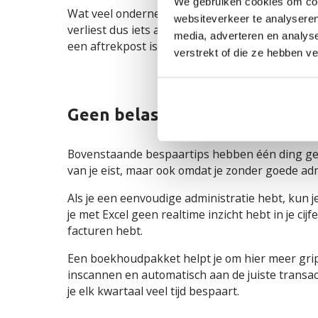
We gebruiken cookies om cont
Wat veel ondernemers niet weten, is dat die t
websiteverkeer te analyseren
verliest dus iets aan de btw-kant, maar wint he
media, adverteren en analys
een aftrekpost is waar je recht op hebt.
verstrekt of die ze hebben v
Geen belastingvoordeel misse
Bovenstaande bespaartips hebben één ding gemee
van je eist, maar ook omdat je zonder goede adm
Als je een eenvoudige administratie hebt, kun je
je met Excel geen realtime inzicht hebt in je ci
facturen hebt.
Een boekhoudpakket helpt je om hier meer grip 
inscannen en automatisch aan de juiste transa
je elk kwartaal veel tijd bespaart.