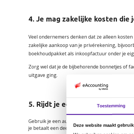
4. Je mag zakelijke kosten die
Veel ondernemers denken dat ze alleen kosten 
zakelijke aankoop van je privérekening, bijvoor
boekhoudpakket als inkoopfactuur onder je ei
Zorg wel dat je de bijbehorende bonnetjes of fa
uitgave ging.
5. Rijdt je een auto van de zaa
Toestemming
Gebruik je een auto van de zaak ook voor privér
Deze website maakt gebruik
je betaalt een deel van de eerder afgetrokken 