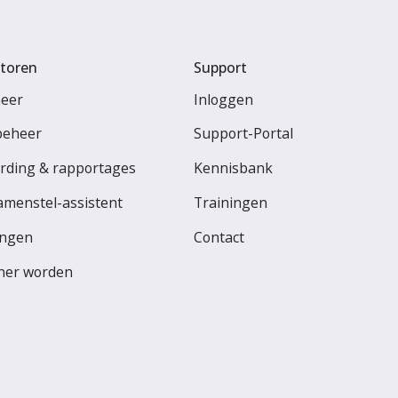
toren
Support
heer
Inloggen
beheer
Support-Portal
rding & rapportages
Kennisbank
amenstel-assistent
Trainingen
ingen
Contact
ner worden