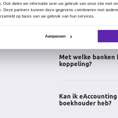
. Ook delen we informatie over uw gebruik van onze site met on
Je kunt eAccounting gebruiken 
Bekijk dan ons
overzicht
e. Deze partners kunnen deze gegevens combineren met andere i
hebt en personeel in dienst he
erzameld op basis van uw gebruik van hun services.
later wilt uitbreiden, biedt eA
Kan ik mijn volledi
uiteenlopende modules en func
eAccounting beher
met je bedrijf.
Aanpassen
Zeker weten! Maar dat hangt e
we een basispakket voor alle
pakketten waarin je je boekho
Met welke banken 
tot jaarrekening. Kijk voor m
koppeling?
Je kunt eAccounting koppelen
meeste Nederlandse banken
Triodos, Bunq en Knab.
Kan ik eAccounting 
boekhouder heb?
Heb je nog geen zakelijke bet
goedkope en efficiënte optie?