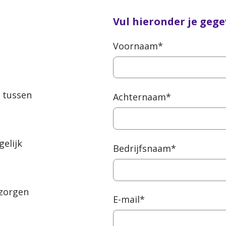
Vul hieronder je gege
Voornaam
*
l tussen
Achternaam
*
elijk
Bedrijfsnaam
*
 zorgen
E-mail
*