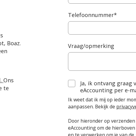
Telefoonnummer
*
ns
t, Boaz.
Vraag/opmerking
een
l.
Ons
Ja, ik ontvang graag 
e te
eAccounting per e-ma
Ik weet dat ik mij op ieder m
aanpassen. Bekijk de
privacyv
Door hieronder op verzenden 
eAccounting om de hierboven i
en te verwerken om je van de 