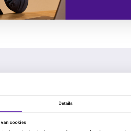
 alle features van eAccounting
Details
Factureren
Standaa
€11
€28
 van cookies