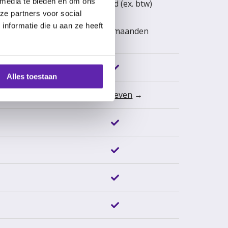
 media te bieden en om ons
. btw)
per maand (ex. btw)
ze partners voor social
nformatie die u aan ze heeft
aanden
o.b.v. 12 maanden
Alles toestaan
n
→
Zie tarieven
→