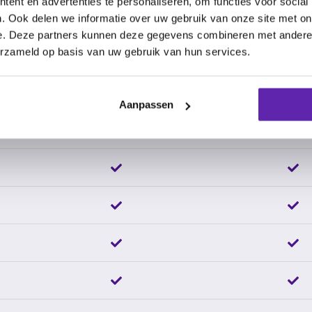
ent en advertenties te personaliseren, om functies voor social
per maand (ex. btw)
per maand (ex
. Ook delen we informatie over uw gebruik van onze site met on
e. Deze partners kunnen deze gegevens combineren met andere i
o.b.v. 12 maanden
o.b.v. 12 m
erzameld op basis van uw gebruik van hun services.
Aanpassen
Zie tarieven
→
Zie tarieve