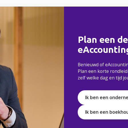
Plan een d
eAccountin
Benieuwd of eAccounting
Plan een korte rondleidin
zelf welke dag en tijd jo
Ik ben een ondern
Ik ben een boekho