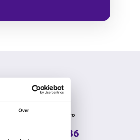
 pakketten
Over
rd
Pro
€36