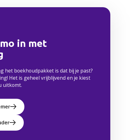
emo in met
g
 het boekhoudpakket is dat bij je past?
g! Het is geheel vrijblijvend en je kiest
u uitkomt.
emer
uder