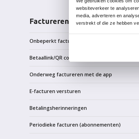
We gebruiken cookies om cont
websiteverkeer te analyseren
media, adverteren en analys
Factureren
verstrekt of die ze hebben v
Onbeperkt facturen maken en versturen
Betaallink/QR code meesturen
Onderweg factureren met de app
E-facturen versturen
Betalingsherinneringen
Periodieke facturen (abonnementen)