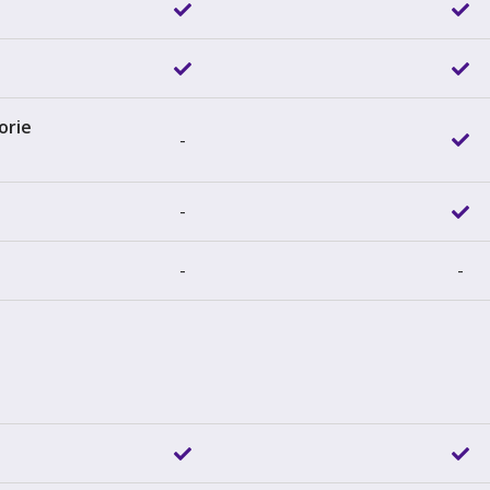
r
orie
-
-
-
-