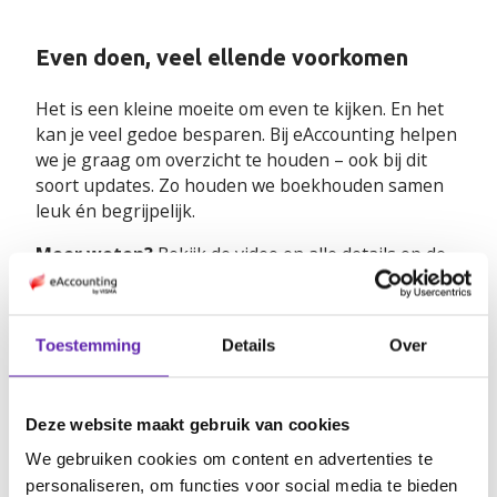
Even doen, veel ellende voorkomen
Het is een kleine moeite om even te kijken. En het
kan je veel gedoe besparen. Bij eAccounting helpen
we je graag om overzicht te houden – ook bij dit
soort updates. Zo houden we boekhouden samen
leuk én begrijpelijk.
Meer weten?
Bekijk de video en alle details op de
website van de KvK:
kvk.nl/over-het-
handelsregister/je-sbi-code-gaat-veranderen.-
check-je-gegevens
Toestemming
Details
Over
Deze website maakt gebruik van cookies
Share blog post
We gebruiken cookies om content en advertenties te
personaliseren, om functies voor social media te bieden