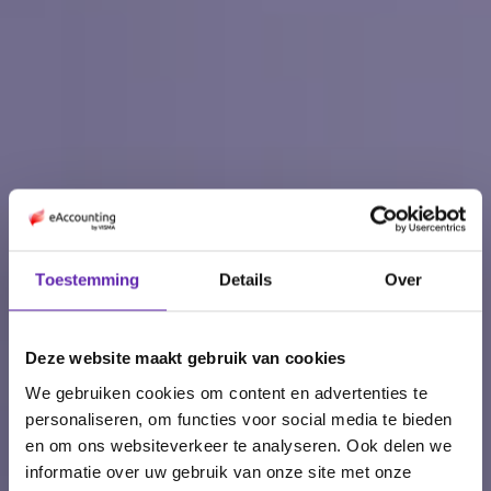
Toestemming
Details
Over
Eenvoudig je
btw-
aangifte
doen
Deze website maakt gebruik van cookies
met eAccounting
We gebruiken cookies om content en advertenties te
personaliseren, om functies voor social media te bieden
Per kwartaal in een paar tellen je btw-
en om ons websiteverkeer te analyseren. Ook delen we
informatie over uw gebruik van onze site met onze
aangifte indienen met eAccounting.