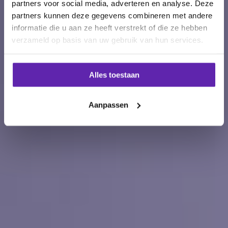
partners voor social media, adverteren en analyse. Deze
Even controleren en verstuur het direct
partners kunnen deze gegevens combineren met andere
naar de Belastingdienst.
informatie die u aan ze heeft verstrekt of die ze hebben
verzameld op basis van uw gebruik van hun services.
Probeer eAccounting gratis
Alles toestaan
Open ons gratis e-book over de btw
Aanpassen