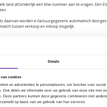
lk land afzonderlijk een btw-nummer aan te vragen. Eén EU-
ten.
aats daarvan worden e-factuurgegevens automatisch doorgest
match tussen verkoop en inkoop mogelijk.
eraan, en je klant rekent op jou om het overzicht te houden
Details
voor e-facturatie en DRR?
 van cookies
 aansluiten op dit netwerk.
 nieuwsbrieven uit wat ViDA voor hen betekent.
ent en advertenties te personaliseren, om functies voor social
31 en NL-CIUS, zodat je voorbereid bent op de technische ka
. Ook delen we informatie over uw gebruik van onze site met on
e. Deze partners kunnen deze gegevens combineren met andere i
erzameld op basis van uw gebruik van hun services.