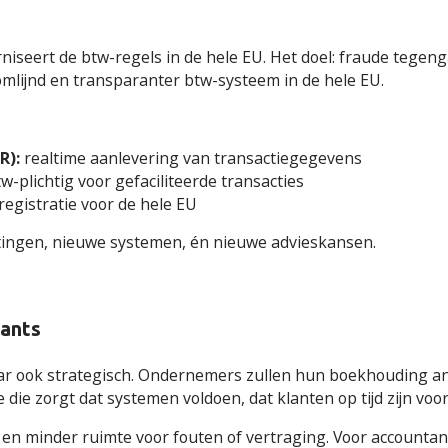
rniseert de btw-regels in de hele EU. Het doel: fraude tegen
oomlijnd en transparanter btw-systeem in de hele EU.
R):
realtime aanlevering van transactiegegevens
-plichtig voor gefaciliteerde transacties
registratie voor de hele EU
htingen, nieuwe systemen, én nieuwe advieskansen.
tants
aar ook strategisch. Ondernemers zullen hun boekhouding an
ne die zorgt dat systemen voldoen, dat klanten op tijd zijn vo
 en minder ruimte voor fouten of vertraging. Voor accountant