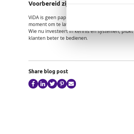
Voorbereid zijn is winst pakken
ViDA is geen papieren beleidsplan, maar een con
moment om te laten zien wat je waard bent: je ad
Wie nu investeert in kennis en systemen, plukt 
klanten beter te bedienen.
Share blog post