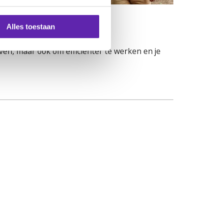
Alles toestaan
hét
en.
jven, maar ook om efficiënter te werken en je