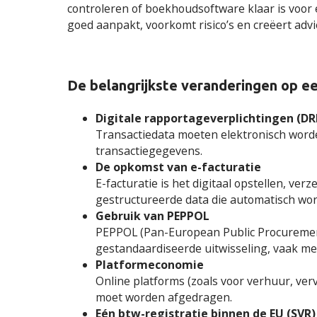
controleren of boekhoudsoftware klaar is voor e-fa
goed aanpakt, voorkomt risico’s en creëert adv
De belangrijkste veranderingen op een
Digitale rapportageverplichtingen (DR
Transactiedata moeten elektronisch word
transactiegegevens.
De opkomst van e-facturatie
E-facturatie is het digitaal opstellen, ve
gestructureerde data die automatisch wo
Gebruik van PEPPOL
PEPPOL (Pan-European Public Procurement 
gestandaardiseerde uitwisseling, vaak met
Platformeconomie
Online platforms (zoals voor verhuur, verv
moet worden afgedragen.
Eén btw-registratie binnen de EU (SVR)