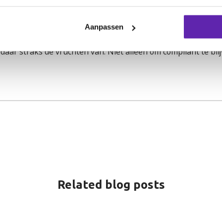
Aanpassen
crete verandering die al is ingezet. Voor accountants is dit 
viseert, begeleidt en zorgt dat je klanten voorop blijven lop
daar straks de vruchten van. Niet alleen om compliant te bli
Related blog posts