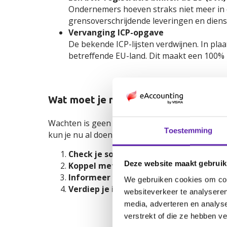
Ondernemers hoeven straks niet meer in e
grensoverschrijdende leveringen en diens
Vervanging ICP-opgave
De bekende ICP-lijsten verdwijnen. In pl
betreffende EU-land. Dit maakt een 100% 
Wat moet je nu als accountant doen?
Wachten is geen optie. De veranderingen komen 
Toestemming
kun je nu al doen:
Check je software:
is jouw pakket klaar 
Deze website maakt gebruik
Koppel met PEPPOL:
zorg dat je systemen
Informeer klanten:
leg in gesprekken en
We gebruiken cookies om cont
Verdiep je in standaarden:
zoals EN 169
websiteverkeer te analyseren
media, adverteren en analys
verstrekt of die ze hebben v