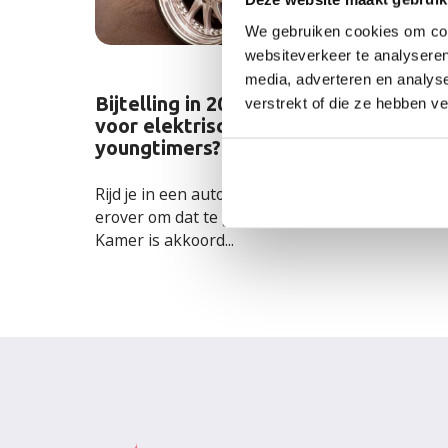
We gebruiken cookies om cont
websiteverkeer te analyseren
media, adverteren en analys
Bijtelling in 2026: wat verandert er
verstrekt of die ze hebben v
voor elektrische auto’s en
youngtimers?
Rijd je in een auto van de zaak of denk je
erover om dat te gaan doen? De Eerste
Kamer is akkoord...