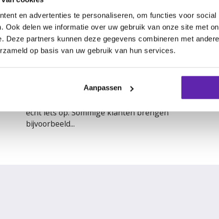
ent en advertenties te personaliseren, om functies voor social
. Ook delen we informatie over uw gebruik van onze site met on
e. Deze partners kunnen deze gegevens combineren met andere i
erzameld op basis van uw gebruik van hun services.
Zo ontdek je welke klanten het
meeste opleveren (en welke vooral
tijd kosten)
Aanpassen
Niet elke klant die goed betaalt, levert je ook
echt iets op. Sommige klanten brengen
bijvoorbeeld...