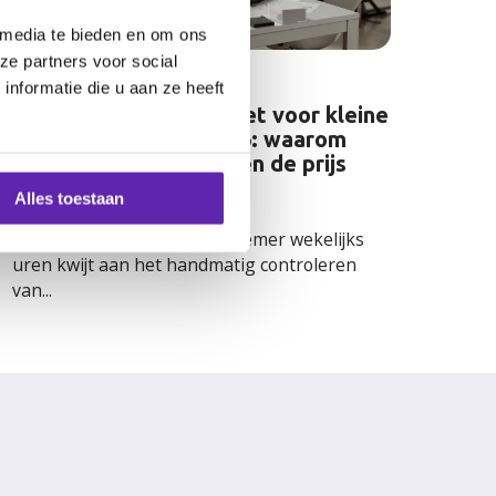
 media te bieden en om ons
ze partners voor social
nformatie die u aan ze heeft
Kosten boekhoudpakket voor kleine
ondernemingen in 2026: waarom
modules en koppelingen de prijs
bepalen
Alles toestaan
Ben je als groeiende ondernemer wekelijks
uren kwijt aan het handmatig controleren
van...