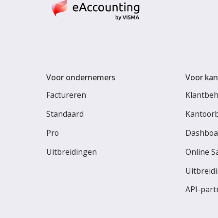
Voor ondernemers
Voor kan
Factureren
Klantbe
Standaard
Kantoor
Pro
Dashboa
Uitbreidingen
Online S
Uitbreid
API-part