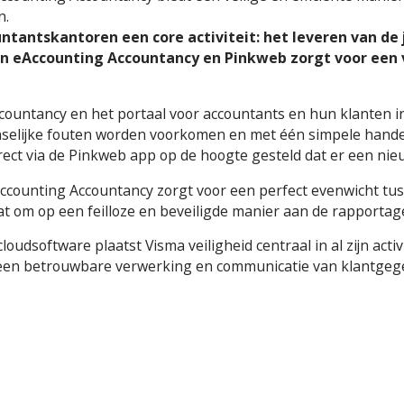
n.
untantskantoren een core activiteit: het leveren van de
en eAccounting Accountancy en Pinkweb zorgt voor een v
ccountancy en het portaal voor accountants en hun klanten 
nselijke fouten worden voorkomen en met één simpele handeli
ect via de Pinkweb app op de hoogte gesteld dat er een nie
ounting Accountancy zorgt voor een perfect evenwicht tus
at om op een feilloze en beveiligde manier aan de rapporta
dsoftware plaatst Visma veiligheid centraal in al zijn activit
an een betrouwbare verwerking en communicatie van klantgeg