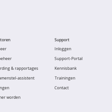
toren
Support
heer
Inloggen
beheer
Support-Portal
rding & rapportages
Kennisbank
amenstel-assistent
Trainingen
ingen
Contact
ner worden