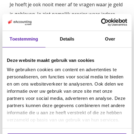
Je hoeft je ook nooit meer af te vragen waar je geld
is gebleven. Je ziet namelijk precies waar iedere
afschrijving voor was. Dat biedt ook weer
waardevolle inzichten. Je kunt bijvoorbeeld precies
Toestemming
Details
Over
berekenen hoe winstgevend een project nu echt
was. Had je vooraf goed ingeschat hoeveel
Deze website maakt gebruik van cookies
materialen je in moest kopen? Of moet je dit budget
We gebruiken cookies om content en advertenties te
de volgende keer verhogen? Zo bewaak je jouw
personaliseren, om functies voor social media te bieden
winstmarge en weet je zeker dat je jezelf de
en om ons websiteverkeer te analyseren. Ook delen we
volgende keer niet tekort doet.
informatie over uw gebruik van onze site met onze
partners voor social media, adverteren en analyse. Deze
Of misschien concludeer je wel dat je een echte last-
partners kunnen deze gegevens combineren met andere
informatie die u aan ze heeft verstrekt of die ze hebben
minute inkoper bent, waardoor je te veel betaalt.
verzameld op basis van uw gebruik van hun services.
Dan kun je besluiten de volgende keer groot in te
kopen met korting.