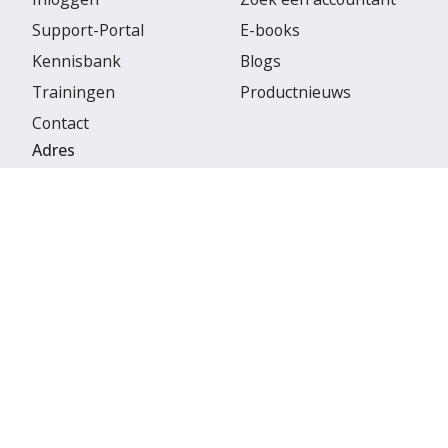
Support-Portal
E-books
Kennisbank
Blogs
Trainingen
Productnieuws
Contact
Adres
Visma eAccounting BV
H.J.E. Wenckebachweg 200
1096 AS Amsterdam
© 2026 Visma eAccounting BV
Gegevensbeveiliging
Servicevoorwaarden
Privacy
Cookies
Cookie Settings